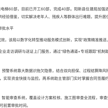
装电梯60部，目前已开工60部，完成40部。阳新县住建局加
供经验借鉴，切实解决老年人、残疾人等群体出行难题，提升居
审批水平
成效，该局以数字化转型推动服务模式创新，实现“政策精准推送
企业走访调研与送证上门服务，通过“绿色通道+专班跟踪”机制
，预警系统靠大数据识拖欠隐患，结合双向担保、过程结算降风
1天，实现资金快拨与监控。两系统助主管部门实时掌握合同签履
）智能审查系统，覆盖设计方案校核、施工图审查全流程，审查
许可前置审批时间。