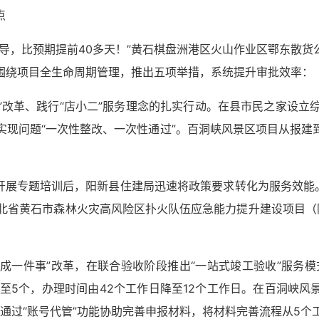
点
导，比预期提前40多天！”黄石棋盘洲港区火山作业区鄂东散
围绕项目全生命周期管理，推出五项举措，系统提升审批效率：
办”改革、践行“店小二”服务理念的扎实行动。在县市民之家设立综
实现问题“一次性整改、一次性通过”。百洞峡风景区项目从报
9月开展专题培训后，阳新县住建局迅速将政策要求转化为服务效能
湖北省黄石市森林火灾高风险区扑火队伍应急能力提升建设项目
办成一件事”改革，在联合验收阶段推出“一站式竣工验收”服务
降至5个，办理时间由42个工作日降至12个工作日。在百洞峡
，通过“账号代管”功能协助完善申报材料，将材料完善流程从5个