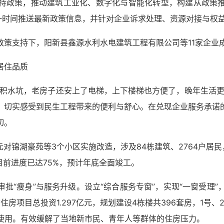
持政策，推动建筑工业化、数字化与智能化转型，构建从政策
一时间推送最新政策信息，并针对企业诉求处理、资源对接与权益
政策支持下，阳新县鑫源水利水电建筑工程有限公司等11家企业
居住品质
绕积水坑，老房子还安上了电梯，上下楼梯也方便了，晚年生活更
，切实感受到民生工程带来的便利与舒心。在兑现企业服务承诺
切。
万元对锦湖豪苑等3个小区实施改造，涉及84栋建筑、2764户居民
目前进度已达75%，预计年底全面竣工。
批“瘦身”与服务升级。设立“综合服务专窗”，实现“一窗受理”
房项目总投资1.297亿元，规划建设4栋楼共396套房，1号、
付使用。有效缓解了当地新市民、青年人等群体的住房压力。