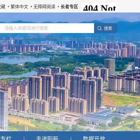
收藏
繁体中文
无障碍阅读
长者专区
搜 索
热门搜索：
招标公告
采购公告
公开招标
2026
打造
题专栏
走进阳新
数据开放