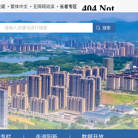
收藏
繁体中文
无障碍阅读
长者专区
搜 索
热门搜索：
招标公告
采购公告
公开招标
2026
打造
题专栏
走进阳新
数据开放