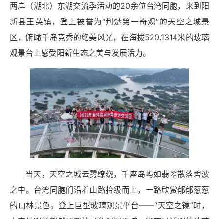
两岸（湖北）东湖交流季活动的20余位台湾同胞，来到阳
新县王英镇，登上被誉为“荆楚第一奇观”的天空之城景
区，俯瞰千岛竞秀的绝美风光，在海拔520.1314米的玻璃
观景台上感受阳新生态之美与发展活力。
当天，天空之城云雾缭绕，千座岛屿如翡翠散落碧波
之中。台湾同胞们沿着山路拾级而上，一路欣赏郁郁葱葱
的山林景色。登上巨型玻璃观景平台——“天空之镜”时，