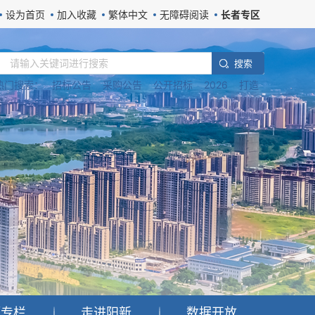
设为首页
加入收藏
繁体中文
无障碍阅读
长者专区
搜 索
热门搜索：
招标公告
采购公告
公开招标
2026
打造
题专栏
走进阳新
数据开放