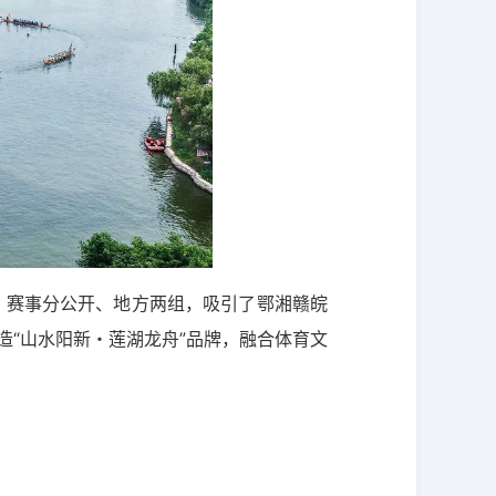
赛。赛事分公开、地方两组，吸引了鄂湘赣皖
造“山水阳新・莲湖龙舟”品牌，融合体育文