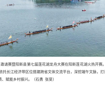
济带邀请赛暨阳新县第七届莲花湖龙舟大赛在阳新莲花湖火热开
依托长江经济带区位搭建跨省文体交流平台，深挖端午文脉，打
费、赋能乡村振兴。（
石勇
张旻
）