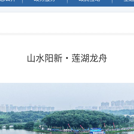
闻
山水阳新・莲湖龙舟