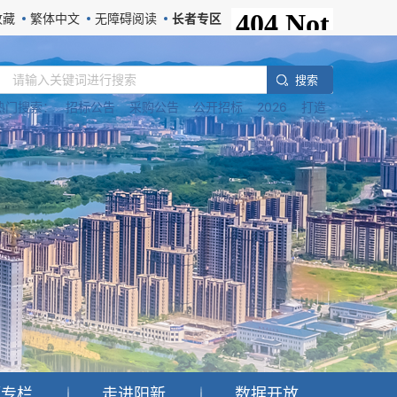
收藏
繁体中文
无障碍阅读
长者专区
搜 索
热门搜索：
招标公告
采购公告
公开招标
2026
打造
题专栏
走进阳新
数据开放