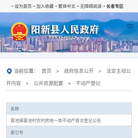
设为首页
加入收藏
繁体中文
无障碍阅读
长者专区
当前位置：
首页
>
政府信息公开
>
法定主动公
开内容
>
公共资源配置
>
不动产登记
名称
富池镇富池村农村房地一体不动产首次登记公告
索引号