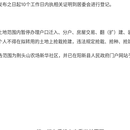
发布之日起10个工作日内执相关证明到居委会进行登记。
土地范围内暂停办理户口迁入、分户、房屋交易、翻（扩）建、
个人不得在拟转用的土地上抢栽抢建，违法规定抢栽、抢种、抢
公告范围为荆头山农场新华社区，并已在阳新县人民政府门户网站