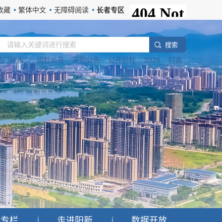
收藏
繁体中文
无障碍阅读
长者专区
搜 索
热门搜索：
招标公告
采购公告
公开招标
2026
打造
题专栏
走进阳新
数据开放