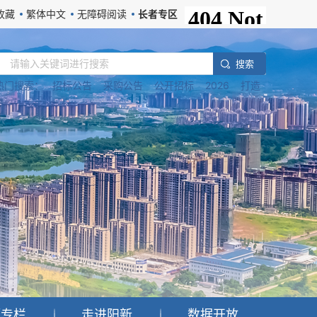
收藏
繁体中文
无障碍阅读
长者专区
搜 索
热门搜索：
招标公告
采购公告
公开招标
2026
打造
题专栏
走进阳新
数据开放