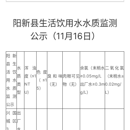
阳新县生活饮用水水质监测
公示（11月16日）
阳新
县生
水
浑浊
余氯（末梢水
二氧化氯
活饮
色度
质
度(≤1
臭和味
肉眼可见
≥0.05mg/L
（末梢水≥
用水
（≤1
类
NT
（无）
物（无）
出厂水≥0.3m
0.02mg/
水质
5）
型
U）
g/L）
L）
监测
公示
兴国
出
城区
厂
3
水