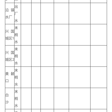
出
沿镇
厂
水厂
水
末
兴国
梢
城区1
水
末
兴国
梢
城区2
水
末
黄颡
梢
口
水
末
白
梢
沙
水