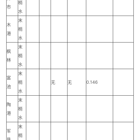
梢
市
水
末
木
梢
港
水
末
枫
梢
林
水
末
富
梢
无
无
0.146
池
水
末
陶
梢
港
水
末
军
梢
垦