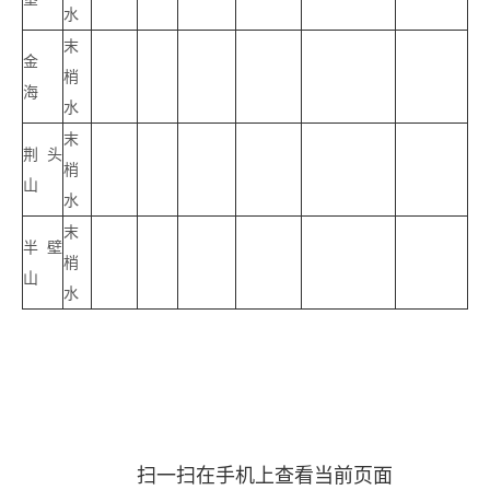
水
末
金
梢
海
水
末
荆头
梢
山
水
末
半壁
梢
山
水
扫一扫在手机上查看当前页面