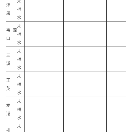
末
浮
梢
屠
水
末
韦源
梢
口
水
末
三
梢
溪
水
末
王
梢
英
水
末
龙
梢
港
水
末
排