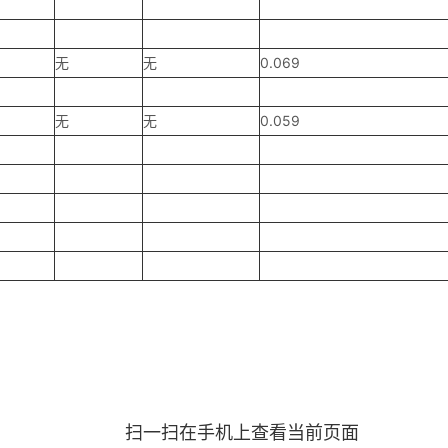
无
无
0.069
无
无
0.059
扫一扫在手机上查看当前页面