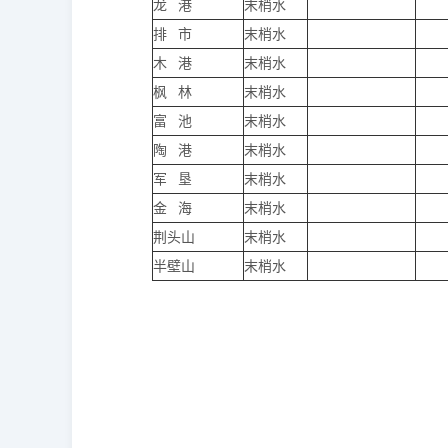
龙 港
末梢水
排 市
末梢水
木 港
末梢水
枫 林
末梢水
富 池
末梢水
陶 港
末梢水
军 垦
末梢水
金 海
末梢水
荆头山
末梢水
半壁山
末梢水