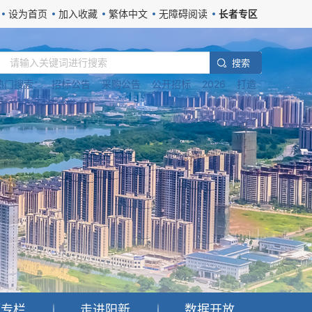
设为首页
加入收藏
繁体中文
无障碍阅读
长者专区
搜 索
热门搜索：
招标公告
采购公告
公开招标
2026
打造
题专栏
走进阳新
数据开放