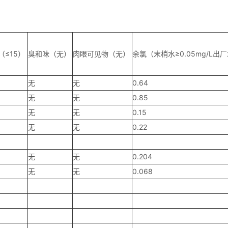
（≤15）
臭和味（无）
肉眼可见物（无）
余氯（末梢水≥0.05mg/L出厂水
无
无
0.64
无
无
0.85
无
无
0.15
无
无
0.22
无
无
0.204
无
无
0.068