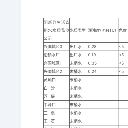
阳新县生活饮
用水水质监测
水质类型
浑浊度(≤1NTU）
色度
公示
兴国城区3
出厂水
0.28
<5
沿镇水厂
出厂水
0.19
<5
兴国城区1
末梢水
0.35
<5
兴国城区2
末梢水
0.24
<5
黄颡口
末梢水
白 沙
末梢水
浮 屠
末梢水
韦源口
末梢水
三 溪
末梢水
王 英
末梢水