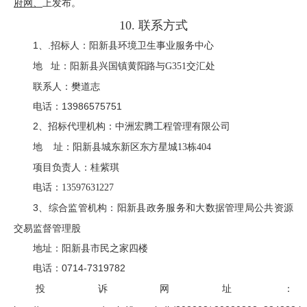
府网
、
上发布。
10
.
联系方式
1
.招标人：
阳新县环境卫生事业服务中心
、
地
址：
阳新县
兴国镇黄阳路与
交汇处
G351
联系人：
樊道志
电话：
13986575751
2
招标代理机构：
中洲宏腾工程管理有限公司
、
地
址：
阳新县城东新区东方星城
栋
13
404
项目负责人
：
桂紫琪
电话：
13597631227
3
综合监管机构：阳新县政务服务和大数据管理局公共资源
、
交易监督管理股
地址：阳新县市民之家四楼
电话：0714-7319782
投诉网址：