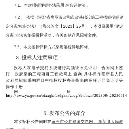
7.1、
本次招标评标办法采用
综合评估法
。
7.2 、 依据《湖北省房屋市政和市政基础设施工程招标投标评
定分离实施办法》（鄂公管文【2023】25号），本项目采用“评定
分离”方法实施招投标活动，有关条款详见招标文件。
本次招标评标方式采用远程异地评标。
7.3
、
8.
投标人注意事项：
投标人在电子交易系统进行高频证照免证明、合同网上签
订、政府采
购工程项目工程款网上
查询
.
具体操作阳新县人民
政府网招标采购栏目中招标投标办事指南的高频证照免证明等
操作手册
网址：
http
://
www
.
yx
.
gov
.
cn
/
zfxxgk
/
fdzdgknr
/
zbcg
/
zbtbbszn
/202309/t20230914
9
.
发布公告的媒介
本次招标公告同时在
黄石市公共资源交易网
、阳新县人民政