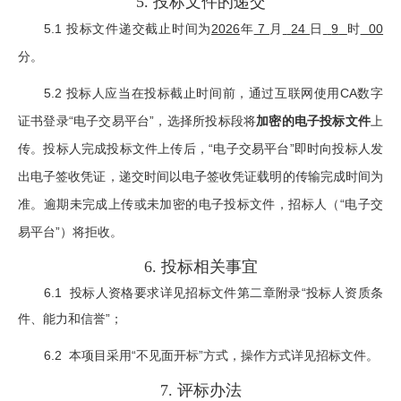
5.
投标文件的递交
5.1
投标文件递交截止时间为
2026
年
7
月
24
日
9
时
00
分。
5.
2 投标人应当在投标截止时间前，
通过
互联网
使用
CA数字
证书登录“电子交易平台”，选择所投标段将
加密的电子投标文件
上
传。投标人完成投标文件上传后，“
电子
交易平台”即时向投标人发
出
电子签收凭证
，递交时间以
电子签收凭证
载明的传输完成时间为
准。逾
期未完成上传
或未加密的
电子
投标文件
，招标人
（“
电子
交
易平台”）
将拒收。
6.
投标相关事宜
6.1
投标人资格要求详见招标文件第二章附录“投标人资质条
件、能力和信誉”；
6.2
本项目采用“不见面开标”方式，操作方式详见招标文件。
7.
评标办法