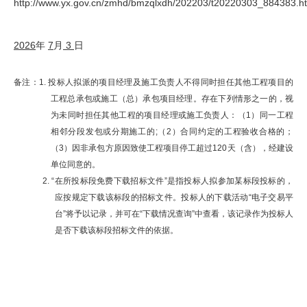
http://www.yx.gov.cn/zmhd/bmzqlxdh/202203/t20220303_884383.h
2026
年
7
月
3
日
备注：1. 投标人拟派的项目经理及施工负责人
不得同时担任
其他
工程项目的
工程总承包或施工（总）承包项目经理。
存在
下列情形之一的
，视
为未
同时担任
其他工程的项目经理或施工负责人
：（
1
）同一工程
相邻分段发包或分期施工的
;
（
2
）合同约定的工程验收合格的；
（
3
）因非承包方原因致使工程项目停工超过120天（含），经建设
单位同意的。
2. “在所投标段免费下载招标文件”是指投标人拟参加某标段投标的，
应按规定下载该标段的招标文件。投标人的下载活动“
电子
交易
平
台
”将予以记录，并可在“下载情况查询”中查看，该记录作为投标人
是否下载该标段招标文件的依据。