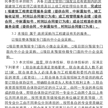
民事责任承担能力，具备
行政主管部门颁发且在有效期内的房
屋建筑工程监理乙级资质及以上或工程监理综合资质，
完成过
1
项
建筑工程类监理服务业绩
（提供合同，
中标通知书，竣工
验收证明，时间以合同签订为
准）或工程管理服务业绩（提供
合同，中标通知书，时间以合同签订为准）或全过程造价咨询
服务业绩（提供合同，中标通知书，时间以合同签
订为准）。
3.2
本项目 属于 政府采购与工程建设有关的服务。
☑
项目
整体预留专门面向中小企业采购。
□项目整体预留专门面向小微企业采购。
□项目部分预留专门
面向中小企业采购。
□项目未预留
份额专门面向中小企业采
购。
3.3
本次招标
接受
联合体投标。联合体投标的，应满足
下列要求：
1.联合体成员满足资格要
求，联合体成员人数不超
过
3
家，联合体牵头人必须具备与工程规模和委托内容相适
应的资质
（或资信
）
；
2.联合体各方应按招标文件提供的格式
签订联合体协议书，明确联合体牵头人和各方
权利义务
; 3.联合
体资质按照联合体协议约定的分工认定，
由同一专业的单位组
成的联合体，即
联合体协议约定同一专业分工由两个及以上单
位共同承担的，按照资质等级较低
的单位确定资质
等级；不
同专业分工由不同单位分别承担的，
按照各自的专业资质确定
联合体的资质；4.联合体
各方不得再以自己名义单独或参加其