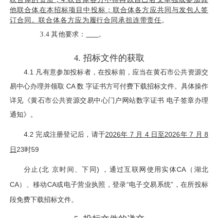
他联合体在本招标项目中投标；联合体各方
应共同与发包人
签
订合同。联合体各方应为履行合同承担连带责任
。
3.4
其他要求：
。
4.
招标文件的获取
4.1 凡有意参加投标者，在投标前，应当在黄石市公共资源交
易中心办理并领取 CA 数 字证书方可付费下载招标文件。具体操作
详见《黄石市公共资源交易中心门户网站数字证书 电子签章办理
通知》。
4.2 完成注册登记后，请
于
2026
年
7
月
4
日至
2026
年
7
月
8
日
23
时
59
分止(北 京时间、下同) ，通过互联网使用实体CA（湖北
CA）、移动CA或电子营业执照，登录“电子交易系统”，在所投标
段免费下载招标文件。