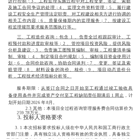
进行控制；
3
、工程监理实施过程中对工程变更、签证、索赔
及施工合同争议的处理；
4
、监理文件资料管理；
5
、
履行建
设工程安全生产管理法定职责、对工程建设相关
方进行协调的
相关工作内容；
6
、质量保修
期内的监理服务；
7
、按建设工
程监理规范要求服务范
围执行等。
三、工程造价咨询：包含 1 、负责全过程跟踪审计、工
程预付款和进度款审核
等
；2 、管控项目投资风险，提供风险
分析及建议；3 、负责施工图预算编制、审核，工程量清单编
制、审核； 4 、制定项目合约规划；5 、编制项目资金使用计
划；6 、合同价款咨询，协助合同谈判；7 、变更、签证及索
赔管理；8 、材料设备的询价、核价；9 、项目动态造价分
析，工程技术经济指标分析等。
服务期限：
从签订合同之日开始至工程通过竣工验收具
备使用条件并完成
资产交付至工程缺
陷责任期满后
1
周止
，计
划开始日期
202
6
年
8
月。
2.3
其他：本项目全过程咨询管理服务
费合同估算价为
。
259.78
万元
3.
投标人资格要求
3.
1
本次招标要求投标人须在中华人民共和国工商行政主
管部门注册，具有独立法人资格和有
效的营业执照，具备独立