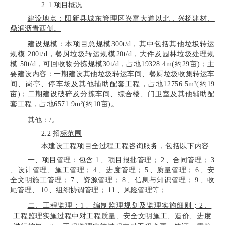
2.
1
项目概况
建设地点：阳新县城东管理区兴富大道以北，兴杨建材、
鼎润沥青西侧。
建设规模：本项目总规模300t/d，其中包括其他垃圾转运
规模 200t/d，餐
厨
垃圾转运规模20t/d，大件及园林垃圾处理规
模 50t/d，可回收物分拣规模30t/d，占地19328.4m(约29亩)；主
要建设内容：一期建设其他垃圾转运车间、餐厨垃圾收集转运车
间、岗亭、停车场及其他辅助配套工程，占地12756.5m²(约19
亩)；二期建设破碎及分拣车间、综合楼、门卫室及其他辅助配
套工程，占地6571.9m²(约10亩)。
其他：/。
2.2
招
标范围
本建设工
程项目全过程工程咨询服务，包括以下内容
:
一、项目管理：包含
1
、项目报批管理；
2
、合同管理；
3
、设计管理、施工管理；
4
、进度
管理；
5
、质量管理；
6
、安
全文明施工管理；
7
、资源管理；
8
、信息与知识管理；
9
、收
尾管理
、
10
、组织协调管理；
11
、风险管理等；
二、工程监理：
1
、编制监理规划及监理实施细则；
2
、
工程监理实施过程中对工程质量、安
全文明施工、造价、进度