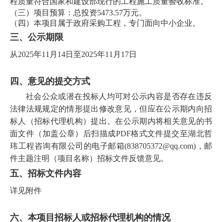
程质量符合国家和建设部现行的工程施工质量验收标准。
（三）项目预算：
总投
资5473.57万元
。
（
四）本项目属于政府采购工程，专门面向中小企业。
三、
公示
期
限
从2025年
11
月
14
日至2025年
11
月
17
日
四、意见的提交方式
社会公众或潜在投标人均可对公示内容是否存在违反
法律法规规定的情形提出修改意见，但应在公示期内向招
标人（招标代理机构）提出。在公示期内将相关意见的书
面文件（加盖公章）后扫描成PDF格式文件提交至湖北
哲
玮工程
咨询有限公司的电子邮箱(
838705372
@qq.com)，邮
件主题注明（项目名称）
招标文件
反馈意见。
五、
招标
文件
内容
详见附件
六、本项目
招标
人或
招标
代理机构的情况