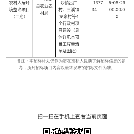
农村人居环
沙镇吕广
1377.
5-08-29
县农业农
境整治项目
村、三溪镇
34
00:00:0
村局
（二期）
龙泉村等4
0
个行政村项
目建设（具
体详见本项
目工程量清
单及图纸）
备注：本招标计划仅作为潜在投标人提前了解招标信息的参
考，所列招标项目内容以最终发布的招标文件为准。
扫一扫在手机上查看当前页面