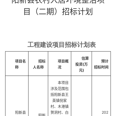
目（二期）招标计划
工程建设项目招标计划表
估算
项目名
招标
项目概
预计
投资(万
称
人名称
况
招标时间
元)
本项目
涉及范围包
括阳新县王
英镇倪家
村、木港镇
阳新县
贺洞村、白
202
阳新