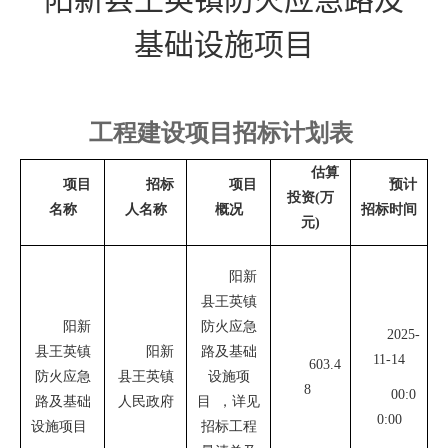
基础设施项目
工程建设项目招标计划表
估算
项目
招标
项目
预计
投资
(万
名称
人名称
概况
招标时间
元)
阳新
县王英镇
阳新
防火应急
2025-
县王英镇
阳新
路及基础
11-
14
603.4
防火应急
县王英镇
设施项
8
00:0
路及基础
人民政府
目
，
详见
0:00
设施项目
招标工程