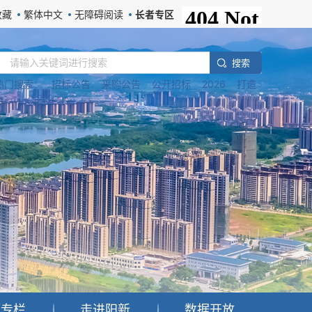
收藏
繁体中文
无障碍阅读
长者专区
搜 索
热门搜索：
招标公告
采购公告
公开招标
2026
打造
题专栏
走进阳新
数据开放