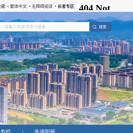
收藏
繁体中文
无障碍阅读
长者专区
搜 索
热门搜索：
招标公告
采购公告
公开招标
2026
打造
题专栏
走进阳新