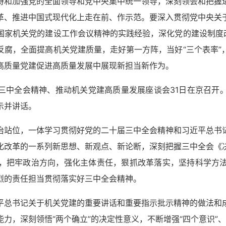
持和加强党的全面领导和党中央集中统一领导，深刻领会和把握
革、推进中国式现代化上走在前、作示范。要深入贯彻党中央关
国家机关党的建设工作会议精神的实践经验，深化党的建设制度改
反腐，全面提高机关党建质量，走好第一方阵，当好“三个表率”
高质量党建促进高质量发展中展现新担当新作为。
三中全会精神、推动机关党建高质量发展座谈会31日在京召开
示并讲话。
治站位，一体学习贯彻好党的二十届三中全会精神和习近平总书
化改革的一系列新思想、新观点、新论断，深刻把握三中全会《
，把牢政治方向，强化主体责任，狠抓改革落实，坚持科学方
烈的责任担当贯彻落实好三中全会精神。
平总书记关于机关党建的重要讲话和重要指示批示精神的做法和
力，深刻领悟“两个确立”的决定性意义，不断增强“四个意识”、坚