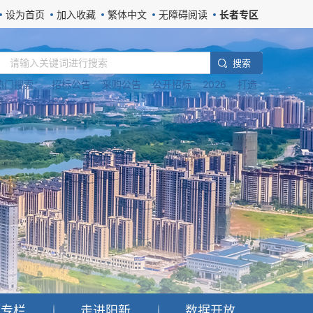
设为首页
加入收藏
繁体中文
无障碍阅读
长者专区
搜 索
热门搜索：
招标公告
采购公告
公开招标
2026
打造
题专栏
走进阳新
数据开放