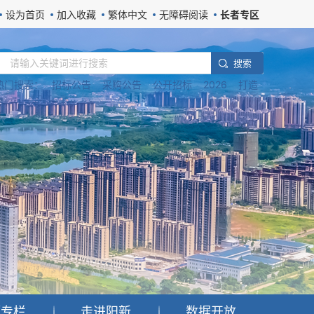
设为首页
加入收藏
繁体中文
无障碍阅读
长者专区
搜 索
热门搜索：
招标公告
采购公告
公开招标
2026
打造
题专栏
走进阳新
数据开放