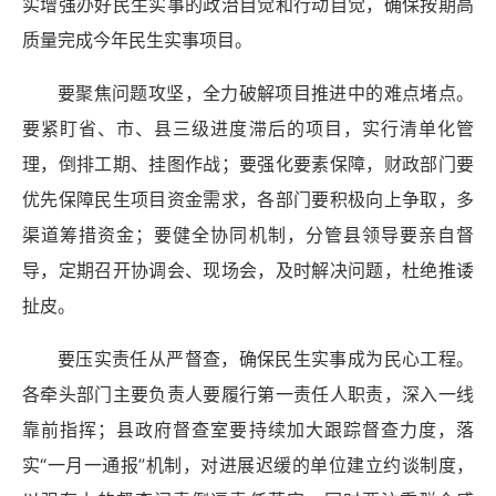
实增强办好民生实事的政治自觉和行动自觉，确保按期高
质量完成今年民生实事项目。
要聚焦问题攻坚，全力破解项目推进中的难点堵点。
要紧盯省、市、县三级进度滞后的项目，实行清单化管
理，倒排工期、挂图作战；要强化要素保障，财政部门要
优先保障民生项目资金需求，各部门要积极向上争取，多
渠道筹措资金；要健全协同机制，分管县领导要亲自督
导，定期召开协调会、现场会，及时解决问题，杜绝推诿
扯皮。
要压实责任从严督查，确保民生实事成为民心工程。
各牵头部门主要负责人要履行第一责任人职责，深入一线
靠前指挥；县政府督查室要持续加大跟踪督查力度，落
实“一月一通报”机制，对进展迟缓的单位建立约谈制度，