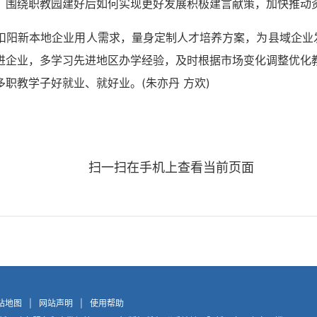
，围绕职教园建好后如何实现更好发展积极建言献策，加快推动
扣阳新本地企业用人需求，量身定制人才培养方案，为县域企业发
进企业，多学习先进地区办学经验，及时根据市场变化调整优化
多职教学子好就业、就好业。(
朱亦丹 方欢)
扫一扫在手机上查看当前页面
站地图
|
网站声明
|
使用帮助