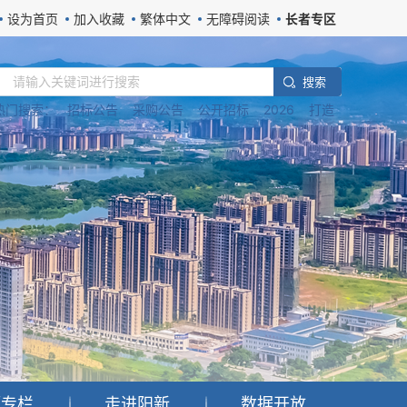
设为首页
加入收藏
繁体中文
无障碍阅读
长者专区
搜 索
热门搜索：
招标公告
采购公告
公开招标
2026
打造
题专栏
走进阳新
数据开放