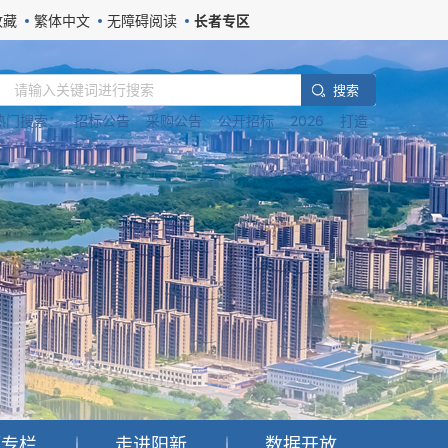
收藏
繁体中文
无障碍阅读
长者专区
搜 索
热门搜索：
招标公告
采购公告
公开招标
2026
打造
题专栏
走进阳新
数据开放