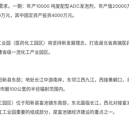
。一期：年产10000 吨复配型ADC发泡剂，年产值20000万
00万元，其中固定资产投资4000万元。
江工业园（医药化工园区）将坚持新发展理念，打造湖北省高端医
建省级一流化工产业园区。
阳新县东部；地处长江中游南岸，东邻江西九江，西接黄颡口，
市圈100公里的半径辐射范围内。
工园区）位于阳新县富池镇东南部，东北面临长江，西北对接富
江工业园重要的组成部分，是富池镇经济建设的重点之一。