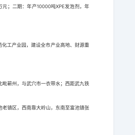
元；二期：年产10000吨XPE发泡剂，年
药化工产业园，建设全市产业高地、财源重
北毗蕲州，与武穴市一衣带水；西距武九铁
池老镇区，西南靠大岭山，东南至富池镇张