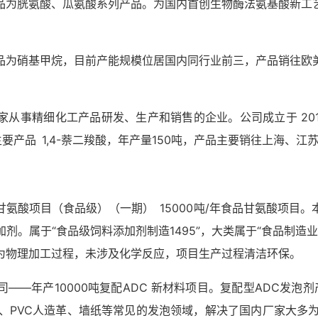
品为胱氨酸、瓜氨酸系列产品。为国内首创生物酶法氨基酸新工
。
品为硝基甲烷，目前产能规模位居国内同行业前三，产品销往欧
从事精细化工产品研发、生产和销售的企业。公司成立于 2012
。主要产品 1,4-萘二羧酸，年产量150吨，产品主要销往上海、
氨酸项目（食品级）（一期） 15000吨/年食品甘氨酸项目
剂。属于“食品级饲料添加剂制造1495”，大类属于“食品制造业
为物理加工过程，未涉及化学反应，项目生产过程清洁环保。
—年产10000吨复配ADC 新材料项目。复配型ADC发泡剂产品
泡、PVC人造革、墙纸等常见的发泡领域，解决了国内厂家大多