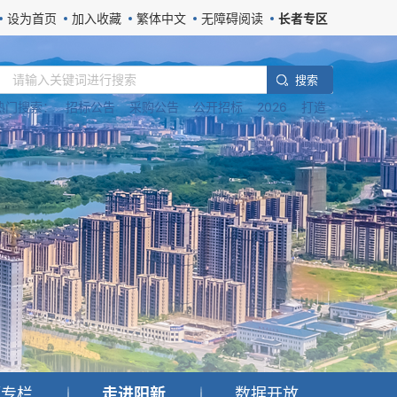
设为首页
加入收藏
繁体中文
无障碍阅读
长者专区
搜 索
热门搜索：
招标公告
采购公告
公开招标
2026
打造
题专栏
走进阳新
数据开放