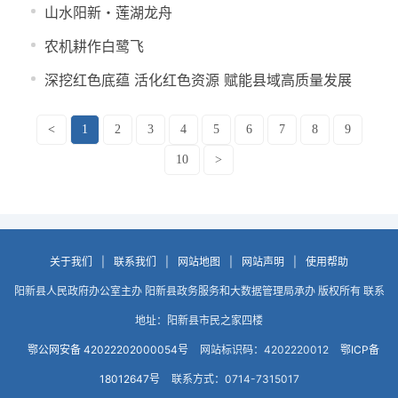
山水阳新・莲湖龙舟
农机耕作白鹭飞
深挖红色底蕴 活化红色资源 赋能县域高质量发展
<
1
2
3
4
5
6
7
8
9
10
>
关于我们
|
联系我们
|
网站地图
|
网站声明
|
使用帮助
阳新县人民政府办公室主办 阳新县政务服务和大数据管理局承办 版权所有 联系
地址：阳新县市民之家四楼
鄂公网安备 42022202000054号
网站标识码：4202220012
鄂ICP备
18012647号
联系方式：0714-7315017