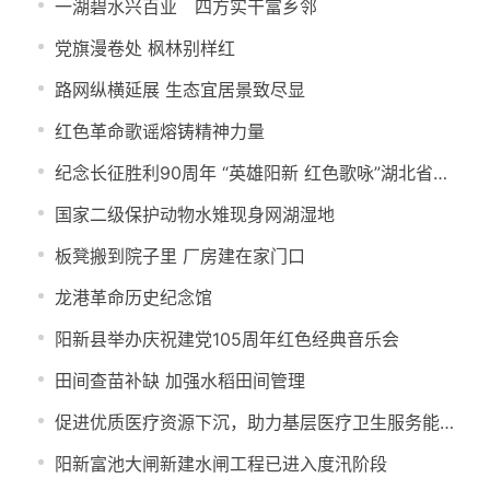
一湖碧水兴百业 四方实干富乡邻
党旗漫卷处 枫林别样红
路网纵横延展 生态宜居景致尽显
红色革命歌谣熔铸精神力量
纪念长征胜利90周年 “英雄阳新 红色歌咏”湖北省红色经典歌咏大会在阳新圆满落幕
国家二级保护动物水雉现身网湖湿地
板凳搬到院子里 厂房建在家门口
龙港革命历史纪念馆
阳新县举办庆祝建党105周年红色经典音乐会
田间查苗补缺 加强水稻田间管理
促进优质医疗资源下沉，助力基层医疗卫生服务能力提升
阳新富池大闸新建水闸工程已进入度汛阶段