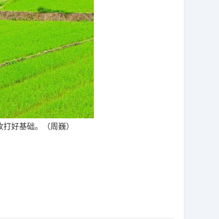
收打好基础。（
周巍
）