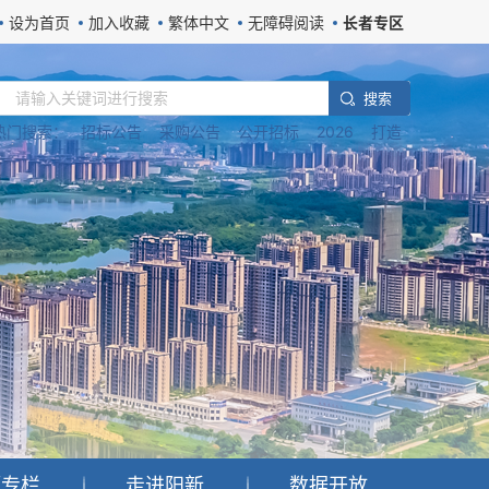
设为首页
加入收藏
繁体中文
无障碍阅读
长者专区
搜 索
热门搜索：
招标公告
采购公告
公开招标
2026
打造
题专栏
走进阳新
数据开放