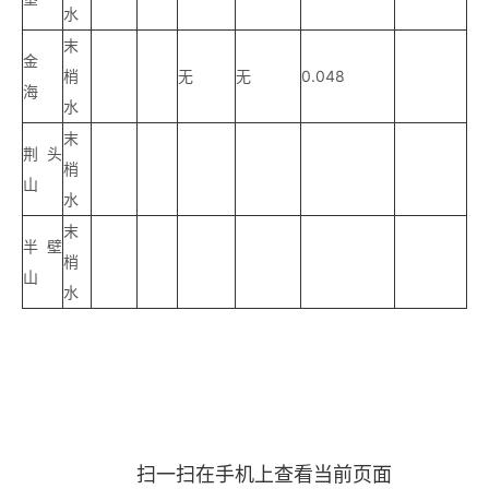
水
末
金
梢
无
无
0.048
海
水
末
荆头
梢
山
水
末
半壁
梢
山
水
扫一扫在手机上查看当前页面