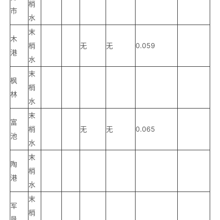
梢
市
水
末
木
梢
无
无
0.059
港
水
末
枫
梢
林
水
末
富
梢
无
无
0.065
池
水
末
陶
梢
港
水
末
军
梢
垦