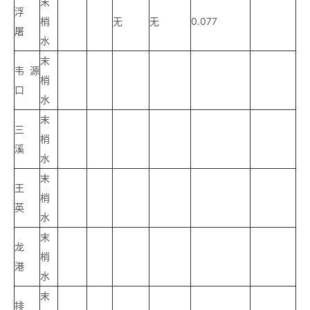
末
浮
梢
无
无
0.077
屠
水
末
韦源
梢
口
水
末
三
梢
溪
水
末
王
梢
英
水
末
龙
梢
港
水
末
排