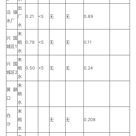
出
沿镇
厂
0.21
<5
无
无
0.89
水厂
水
末
兴国
梢
0.79
<5
无
无
0.11
城区1
水
末
兴国
梢
0.50
<5
无
无
0.24
城区2
水
末
黄颡
梢
口
水
末
白
梢
无
无
0.208
沙
水