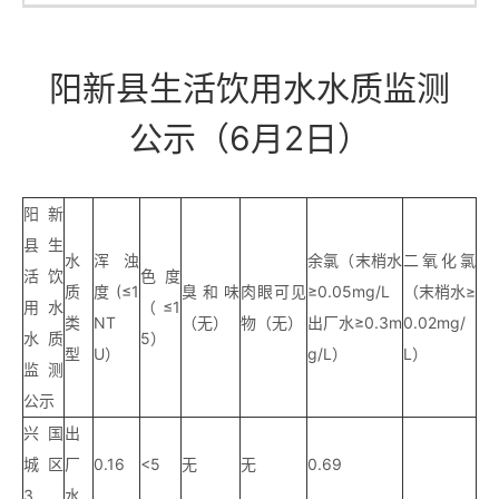
阳新县生活饮用水水质监测
公示（6月2日）
阳新
县生
水
浑浊
余氯（末梢水
二氧化氯
活饮
色度
质
度(≤1
臭和味
肉眼可见
≥0.05mg/L
（末梢水≥
用水
（≤1
类
NT
（无）
物（无）
出厂水≥0.3m
0.02mg/
水质
5）
型
U）
g/L）
L）
监测
公示
兴国
出
城区
厂
0.16
<5
无
无
0.69
3
水