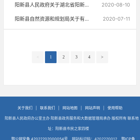
阳新县人民政府关于湖北省阳新县枫树下矿区建筑石料用石灰岩矿采矿...
2020-08-10
阳新县自然资源和规划局关于有效期内矿业权基本信息的公告
2020-07-11
<
1
2
3
4
>
关于我们
|
联系我们
|
网站地图
|
网站声明
|
使用帮助
阳新县人民政府办公室主办 阳新县政务服务和大数据管理局承办 版权所有 联系地
址：阳新县市民之家四楼
鄂公网安备 42022202000054号
网站标识码：4202220012
鄂ICP备