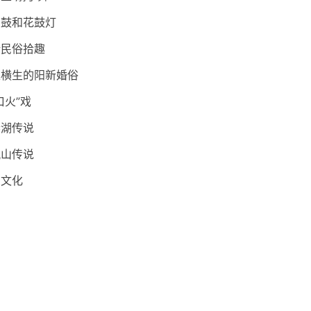
山鼓和花鼓灯
新民俗拾趣
趣横生的阳新婚俗
口火”戏
妻湖传说
凰山传说
间文化