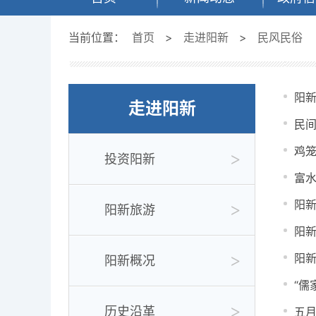
当前位置：
首页
>
走进阳新
>
民风民俗
阳
走进阳新
民
鸡
投资阳新
富
阳
阳新旅游
阳
阳
阳新概况
“儒
历史沿革
五月