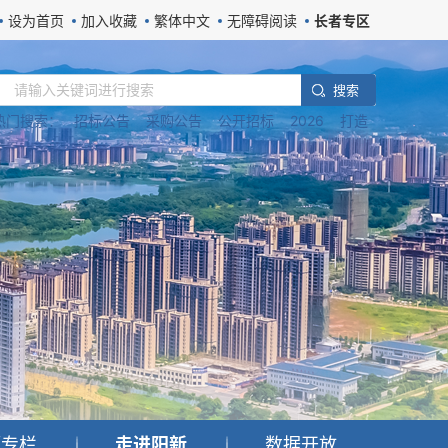
设为首页
加入收藏
繁体中文
无障碍阅读
长者专区
搜 索
热门搜索：
招标公告
采购公告
公开招标
2026
打造
题专栏
走进阳新
数据开放