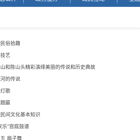
新民俗拾趣
间技艺
笼山和陈山头精彩演绎美丽的传说和历史典故
水河的传说
新灯歌
新题匾
新民间文化基本知识
家乐”宫庭鼓谱
五 扇子舞