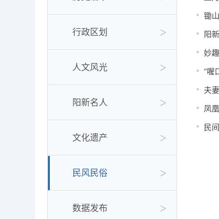
锄
行政区划
阳
妙
人文风光
“喔
夫
阳新名人
凤
民
文化遗产
民风民俗
数据发布